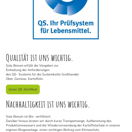
Qualität ist uns wichtig.
Sola Bonum erfüllt die Vorgaben zur
Einhaltung der Anforderungen
des QS- Systems für die Systemkette Großhandel
Obst, Gemüse, Kartoffeln.
Unser QS-Zertifikat
Nachhaltigkeit ist uns wichtig.
Sola Bonum ist Bio- zertifiziert.
Darüber hinaus leisten wir durch kurze Transportwege, Aufbereitung des
Produktionswassers und die Wiederverwendung der Kartoffelschale in unserer
eigenen Biogasanlage, einen wichtigen Beitrag zum Klimaschutz.